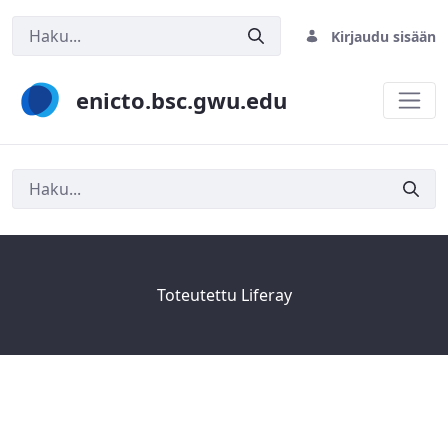
Kirjaudu sisään
enicto.bsc.gwu.edu
Haku
Toteutettu
Liferay